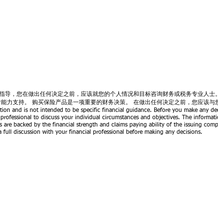
指导，您在做出任何决定之前，应该就您的个人情况和目标咨询财务或税务专业人士
付能力支持。 购买保险产品是一项重要的财务决策。 在做出任何决定之前，您应该与
tion and is not intended to be specific financial guidance. Before you make any dec
 professional to discuss your individual circumstances and objectives. The informati
s are backed by the financial strength and claims paying ability of the issuing com
 full discussion with your financial professional before making any decisions.