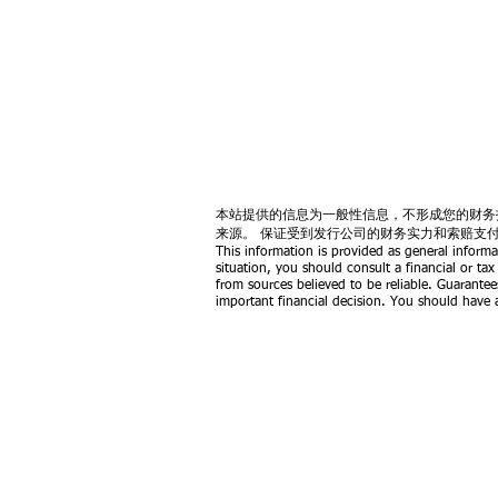
本站提供的信息为一般性信息，不形成您的财务
来源。 保证受到发行公司的财务实力和索赔支
This information is provided as general informa
situation, you should consult a financial or tax
from sources believed to be reliable. Guarantee
important financial decision. You should have a