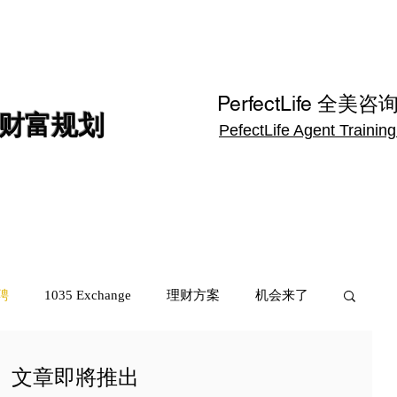
保险
养老金
服务
方案
讲座
约见专
PerfectLife 全美咨
财富规划
PefectLife Agent Trainin
聘
1035 Exchange
理财方案
机会来了
文章即將推出