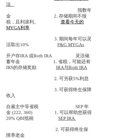
法
指数年
金 2. 存储期间不报
税，且利滚利。
查看今天的
MYGA利率
3. 期间每年可以灵
活取出10%
F&G MYGAs
开户存IRA 或Roth IRA 灵活储
蓄年金 1. 省税，可能还有
IRS的存储奖励
IRA与Roth IRA
2. 可另获5%利息
3. 可获得终生保障
收入
自雇主中等省税 SEP 年
金 (222, 360) 1. 可以帮助您获得
20% QBI抵税
SEP IRA
2. 可获得终生保
障养老金